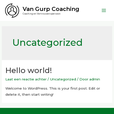
Ga
Van Gurp Coaching
naar
Main
Coaching en Vertrouwenspersoon
de
inhoud
Men
Uncategorized
Hello world!
Laat een reactie achter
/
Uncategorized
/ Door
admin
Welcome to WordPress. This is your first post. Edit or
delete it, then start writing!